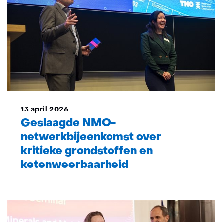
13 april 2026
Geslaagde NMO-
netwerkbijeenkomst over
kritieke grondstoffen en
ketenweerbaarheid