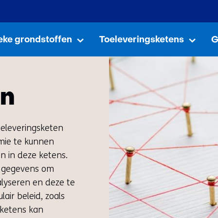
Ga
naar
de
ieke grondstoffen
Toeleveringsketens
G
Kritieke
Uitklappen
Toele
Uitkl
grondstoffen
inhoud
en
oeleveringsketen
mie te kunnen
en in deze ketens.
t gegevens om
nalyseren en deze te
ir beleid, zoals
sketens kan