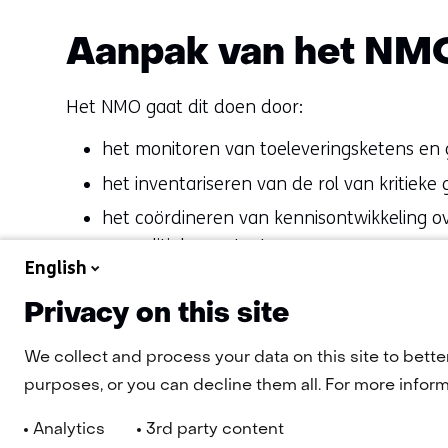
Aanpak van het NM
Het NMO gaat dit doen door:
het monitoren van toeleveringsketens en
het inventariseren van de rol van kritiek
het coördineren van kennisontwikkeling ove
geopolitieke context;
English
het delen van kennis over de mogelijke ri
spelers in de waardeketen;
Privacy on this site
het adviseren om de weerbaarheid en risi
We collect and process your data on this site to bette
Ontwikkelen en faciliteren van kennisrel
purposes, or you can decline them all. For more informa
Analytics
3rd party content