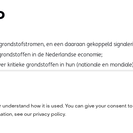
O
 grondstofstromen, en een daaraan gekoppeld signaler
e grondstoffen in de Nederlandse economie;
r kritieke grondstoffen in hun (nationale en mondiale)
sico's met betrekking tot leveringszekerheid van kritie
coparaatheid van de Nederlandse overheid en bedrijfsl
r understand how it is used. You can give your consent to 
aties met (grondstofrijke) landen als onderdeel van N
tion, see our privacy policy.