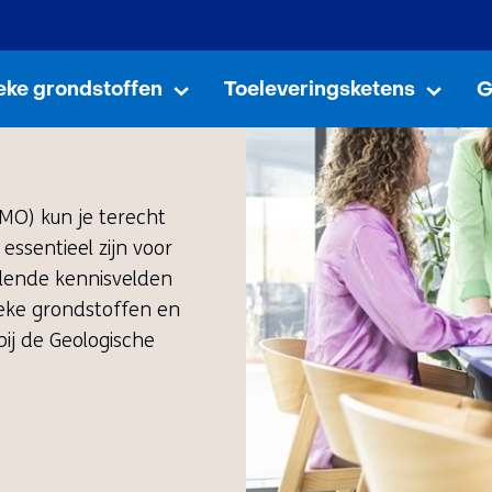
Ga
naar
de
ieke grondstoffen
Toeleveringsketens
G
Kritieke
Uitklappen
Toele
Uitkl
grondstoffen
inhoud
MO) kun je terecht
essentieel zijn voor
llende kennisvelden
ieke grondstoffen en
ij de Geologische