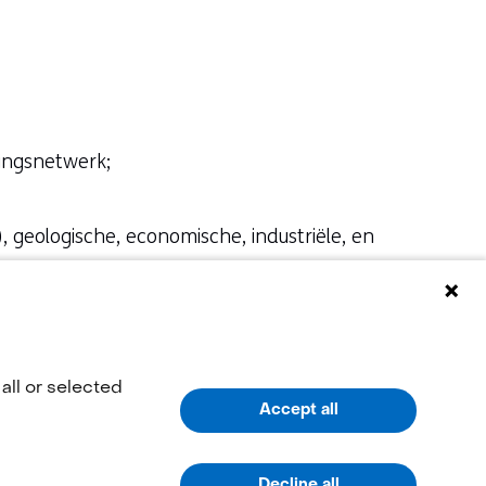
ingsnetwerk;
, geologische, economische, industriële, en
ke materialen met overheidsorganen en
even te versterken.
all or selected
ederlandse of Europese CRM-partnerschappen.
Accept all
Decline all