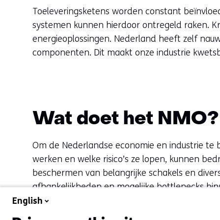
Toeleveringsketens worden constant beïnvloed 
systemen kunnen hierdoor ontregeld raken. Krit
energieoplossingen. Nederland heeft zelf nauw
componenten. Dit maakt onze industrie kwetsb
Wat doet het NMO?
Om de Nederlandse economie en industrie te be
werken en welke risico’s ze lopen, kunnen be
beschermen van belangrijke schakels en divers
afhankelijkheden en mogelijke bottlenecks bin
afhankelijkheden, waarbij het inzet op samenw
English
(opent
(opent
instituten (zoals
Eurostat
en het
CBS
), an