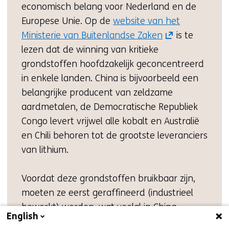
economisch belang voor Nederland en de
Europese Unie. Op de
website van het
(opent
Ministerie van Buitenlandse Zaken
is te
in
lezen dat de winning van kritieke
nieuw
grondstoffen hoofdzakelijk geconcentreerd
venster)
in enkele landen. China is bijvoorbeeld een
(verwijst
belangrijke producent van zeldzame
naar
aardmetalen, de Democratische Republiek
een
Congo levert vrijwel alle kobalt en Australië
andere
en Chili behoren tot de grootste leveranciers
website)
van lithium.
Voordat deze grondstoffen bruikbaar zijn,
moeten ze eerst geraffineerd (industrieel
bewerkt) worden, wat veelal in China
English
gebeurt. Pas na bewerking, worden veel