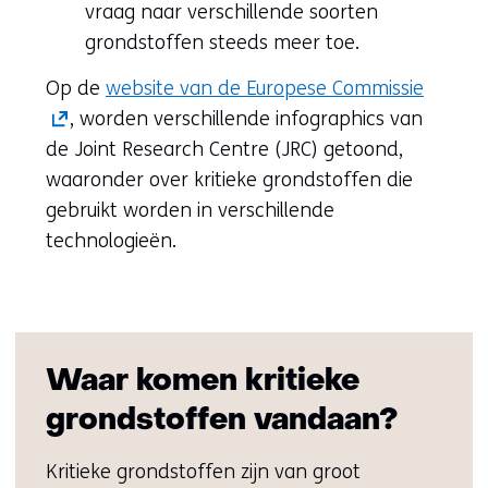
vraag naar verschillende soorten
grondstoffen steeds meer toe.
(opent
Op de
website van de Europese Commissie
in
, worden verschillende infographics van
nieuw
de
Joint Research Centre (JRC)
getoond,
venster
waaronder over kritieke grondstoffen die
(verwij
gebruikt worden in verschillende
naar
technologieën.
een
andere
websit
Waar komen kritieke
grondstoffen vandaan?
Kritieke grondstoffen zijn van groot