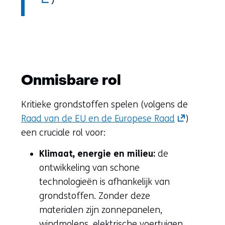
nieuw
venster)
(verwijst
naar
Onmisbare rol
een
Kritieke grondstoffen spelen (volgens de
andere
(opent
Raad van de EU en de Europese Raad
)
website
in
een cruciale rol voor:
nieuw
Klimaat, energie en milieu:
de
venster)
ontwikkeling van schone
(verwijst
technologieën is afhankelijk van
naar
grondstoffen. Zonder deze
een
materialen zijn zonnepanelen,
andere
windmolens, elektrische voertuigen