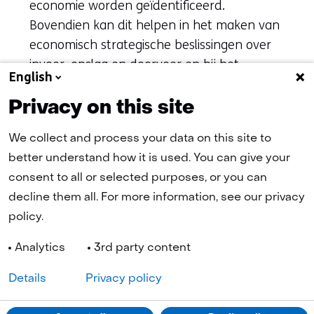
economie worden geïdentificeerd.
Bovendien kan dit helpen in het maken van
economisch strategische beslissingen over
invoer, opslag en doorvoer en bij het
English
bepalen van eventuele strategische
voorraden. Daarnaast zet het NMO in op
Privacy on this site
kennissamenwerking met (grondstofrijke)
We collect and process your data on this site to
landen buiten de EU, als onderdeel van
better understand how it is used. You can give your
Nederlandse of Europese CRM-
consent to all or selected purposes, or you can
partnerschappen, die de Nederlandse en
decline them all. For more information, see our privacy
Europese toegang tot kritieke grondstoffen
policy.
kunnen verbeteren.
Analytics
3rd party content
Details
Privacy policy
Navigatie
Cookies
Privacy statement
Disclaimer
Toegankelijkheid