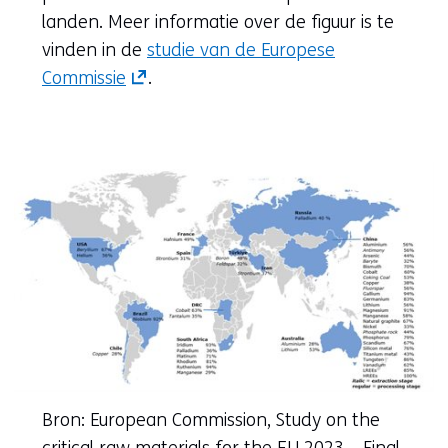
website)
landen. Meer informatie over de figuur is te
vinden in de
studie van de Europese
(opent
Commissie
.
in
nieuw
venster)
(verwijst
naar
een
andere
website)
Bron:
European Commission, Study on the