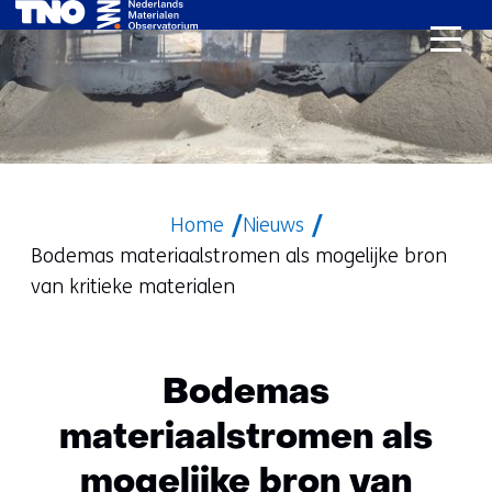
Ga
naar
de
inhoud
Home
Nieuws
Bodemas materiaalstromen als mogelijke bron
van kritieke materialen
Bodemas
materiaalstromen als
mogelijke bron van