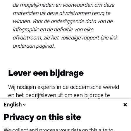
de mogelijkheden en voorwaarden om deze
materialen uit deze afvalstromen terug te
winnen. Voor de onderliggende data van de
infographic en de definitie van elke
afvalstroom, zie het volledige rapport (zie link
onderaan pagina).
Lever een bijdrage
Wij nodigen experts in de academische wereld
en het bedrijfsleven uit om een bijdrage te
leveren aan dit onderzoek. Het NMO staat open
English
voor alle inzichten, ideeën en feedback. Vul het
Privacy on this site
contactformulier
in of mail direct naar
info@nederlandsmaterialenobservatorium.nl
.
We collect and process your data on this site to