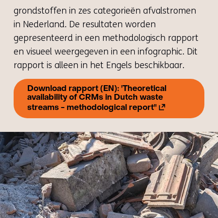
grondstoffen in zes categorieën afvalstromen
in Nederland. De resultaten worden
gepresenteerd in een methodologisch rapport
en visueel weergegeven in een infographic. Dit
rapport is alleen in het Engels beschikbaar.
Download rapport (EN): 'Theoretical
availability of CRMs in Dutch waste
(opent
streams - methodological report''
in
nieuw
venster)
(verwijst
naar
een
andere
website)