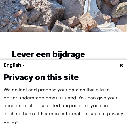
Lever een bijdrage
English
Wij nodigen experts in de academische
wereld en het bedrijfsleven uit om een
Privacy on this site
bijdrage te leveren aan dit onderzoek. Het
We collect and process your data on this site to
NMO staat open voor alle inzichten, ideeën
better understand how it is used. You can give your
en feedback. Vul het
contactformulier
in of
consent to all or selected purposes, or you can
mail direct naar
decline them all. For more information, see our privacy
info@nederlandsmaterialenobservatorium.nl
policy.
.