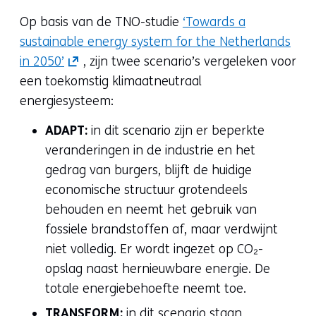
Op basis van de TNO-studie
‘Towards a
sustainable energy system for the Netherlands
(opent
in 2050’
, zijn twee scenario’s vergeleken voor
in
een toekomstig klimaatneutraal
nieuw
energiesysteem:
venster)
ADAPT:
in dit scenario zijn er beperkte
(verwijst
veranderingen in de industrie en het
naar
gedrag van burgers, blijft de huidige
een
economische structuur grotendeels
andere
behouden en neemt het gebruik van
website)
fossiele brandstoffen af, maar verdwijnt
niet volledig. Er wordt ingezet op CO₂-
opslag naast hernieuwbare energie. De
totale energiebehoefte neemt toe.
TRANSFORM:
in dit scenario staan