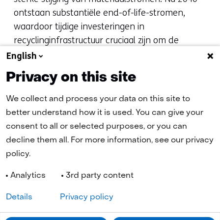
ontstaan substantiële end-of-life-stromen,
waardoor tijdige investeringen in
recyclinginfrastructuur cruciaal zijn om de
circulaire economie te ondersteunen en de
English
afhankelijkheid van primaire grondstoffen te
Privacy on this site
verminderen.
We collect and process your data on this site to
Bekijk de volledige resultaten in het rapport:
better understand how it is used. You can give your
‘Analyse van kritieke materialen-gerelateerde
consent to all or selected purposes, or you can
risico’s van een klimaatneutraal Nederlands
decline them all. For more information, see our privacy
energiesysteem’
.
policy.
Analytics
3rd party content
Details
Privacy policy
Navigatie